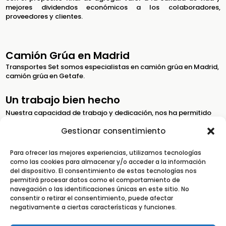
mejores dividendos económicos a los colaboradores,
proveedores y clientes.
Camión Grúa en Madrid
Transportes Set somos especialistas en camión grúa en Madrid,
camión grúa en Getafe.
Un trabajo bien hecho
Nuestra capacidad de trabajo y dedicación, nos ha permitido
mantener cientos de clientes que siguen confiando en nosotros.
Gestionar consentimiento
Un trabajo bien hecho
Para ofrecer las mejores experiencias, utilizamos tecnologías
Somos especialistas en transporte y almacenaje de equipos
como las cookies para almacenar y/o acceder a la información
médicos, de laboratorio, de tecnología, etc…
del dispositivo. El consentimiento de estas tecnologías nos
permitirá procesar datos como el comportamiento de
navegación o las identificaciones únicas en este sitio. No
consentir o retirar el consentimiento, puede afectar
Camión Grúa en Madrid
negativamente a ciertas características y funciones.
Seguro que podemos ayudarte