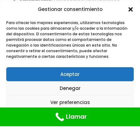
Aprendizaje:
Entendemos que aprender
es cambiar. Facilitamos el cambio integral
Gestionar consentimiento
a través de experiencias significativas de
Para ofrecer las mejores experiencias, utilizamos tecnologías
aprendizaje.
como las cookies para almacenar y/o acceder a la información
del dispositivo. El consentimiento de estas tecnologías nos
permitirá procesar datos como el comportamiento de
navegación o las identificaciones únicas en este sitio. No
consentir o retirar el consentimiento, puede afectar
negativamente a ciertas características y funciones.
Aceptar
Denegar
Ver preferencias
Llamar
Política de cookies
Declaración de privacidad
Impressum