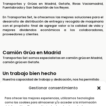
Transportes y Grúas en Madrid, Getafe, Rivas Vaciamadrid,
Fuenlabrada y San Sebastián de los Reyes.
En Transportes Set, le ofrecemos las mejores soluciones para el
desarrollo de distribución de entrega y recogida de maquinaria
con el propósito final de agregar valor a la calidad de vida y
mejores dividendos económicos a los colaboradores,
proveedores y clientes.
Camión Grúa en Madrid
Transportes Set somos especialistas en camión grúa en Madrid,
camión grúa en Getafe.
Un trabajo bien hecho
Nuestra capacidad de trabajo y dedicación, nos ha permitido
mantener cientos de clientes que siguen confiando en nosotros.
Gestionar consentimiento
Un trabajo bien hecho
Para ofrecer las mejores experiencias, utilizamos tecnologías
Somos especialistas en transporte y almacenaje de equipos
como las cookies para almacenar y/o acceder a la información
médicos, de laboratorio, de tecnología, etc…